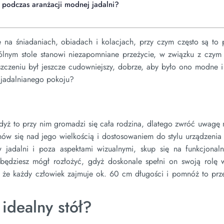
 podczas aranżacji modnej jadalni?
 na śniadaniach, obiadach i kolacjach, przy czym często są to p
pólnym stole stanowi niezapomniane przeżycie, w związku z czym 
czeniu był jeszcze cudowniejszy, dobrze, aby było ono modne i 
jadalnianego pokoju?
dyż to przy nim gromadzi się cała rodzina, dlatego zwróć uwagę 
nów się nad jego wielkością i dostosowaniem do stylu urządzenia
 jadalni i poza aspektami wizualnymi, skup się na funkcjonal
 będziesz mógł rozłożyć, gdyż doskonale spełni on swoją rolę w
 że każdy człowiek zajmuje ok. 60 cm długości i pomnóż to prze
 idealny stół?