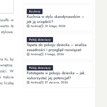
Kuchnia
Kuchnia w stylu skandynawskim –
osiłki w
jak ją urządzić?
warto te
Andrzej
10 lutego, 2026
stylowe.
Pokój dziecięcy
Tapeta do pokoju dziecka – analiza
zasadności i przegląd rozwiązań
Andrzej
3 lutego, 2026
na to, by
 wnętrza.
Pokój dziecięcy
ności. W
Fototapeta w pokoju dziecka – jak
 trakcie
wykorzystać jej potencjał?
Andrzej
27 stycznia, 2026
z liczbę