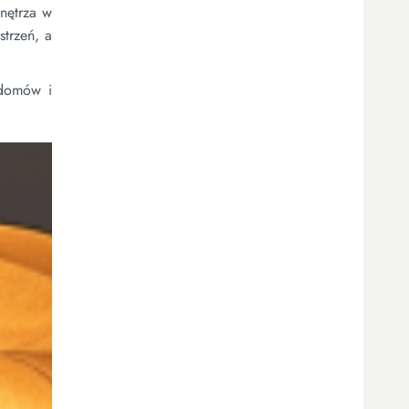
wnętrza w
strzeń, a
 domów i