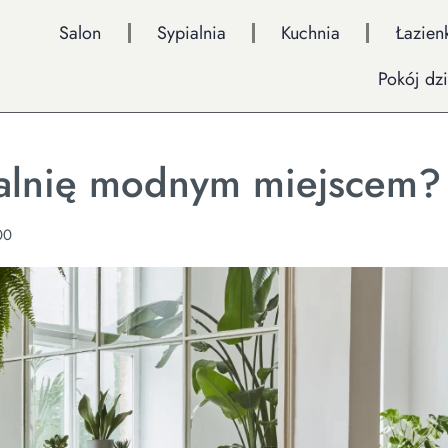
Salon
Sypialnia
Kuchnia
Łazien
Pokój dz
adalnię modnym miejscem?
00