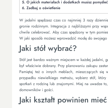
5.
O jakich materiałach i dodatkach musisz pomyśleć
6.
Zadbaj o oświetlenie
W jadalni spędzasz czas co najmniej 3 razy dziennie
gronie rodzinnym. Integracja z najbliższymi przy ws
chwile celebrować. Aby czas spędzony w tym pomiesz
W jaki sposób możesz wprowadzić modę do swojego 
Jaki stół wybrać?
Stół jest bardzo ważnym miejscem w każdej jadalni, g
był właściwie dobrany. Przy planowaniu zakupu zasta
Pamiętaj też o innych meblach, mieszczących się w
przypadku niewielkiego metrażu, wybierz stół, który
spotkań z rodziną lub znajomymi. Miej na uwadze to,
domowników i gości.
Jaki kształt powinien mieć