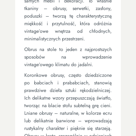
samych mebli i dekoracji. To właśnie
tkaniny – obrusy, serwetki, zasłony,
poduszki – tworzą tę charakterystyczną
miękkość i przytulność, która odróżnia
vintage’owe wnętrza od chłodnych,
minimalistycznych przestrzeni.
Obrus na stole to jeden z najprostszych
sposobów na wprowadzenie
vintage’owego klimatu do jadalni.
Koronkowe obrusy, często dziedziczone
po babciach i prababciach, stanowią
prawdziwe dzieła sztuki rękodzielniczej.
Ich delikatne wzory przepuszczają światło,
tworząc na blacie stołu subtelną grę cieni.
Lniane obrusy – naturalne, w kolorze ecru
lub delikatnie barwione – wprowadzają
rustykalny charakter i pięknie się starzeją.
Obrusy w kratę, szczególnie w odcieniach