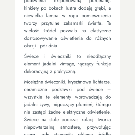
podświetla eksponowaną porcelanę,
kinkiety po bokach lustra dodają głębi, a
niewielka lampa w rogu pomieszczenia
tworzy przytulne zakamarki światła. Ta
wielość źródeł pozwala na elastyczne
dostosowywanie oświetlenia do różnych
okazji i pór dnia.
Świece i świeczniki to nieodłączny
element jadalni vintage, łączący funkcję
dekoracyjną z praktyczną.
Mosiężne świeczniki, kryształowe lichtarze,
ceramiczne podstawki pod świece –
wszystkie te elementy wprowadzają do
jadalni żywy, migoczący płomień, którego
nie zastąpi żadne elektryczne oświetlenie.
Świece na stole podczas kolacji tworzą
niepowtarzalną atmosferę, przywołując
czasy, gdy stanowiły główne źródło