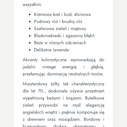
wszystkim:
Kremowa biel i kość słoniowa
Pudrowy róż i brudny róż
Szałwiowa zieleń i miętowy
Bladoniebieski i zgaszony błękit
Beże w różnych odcieniach
Delikatna lawenda
Akcenty kolorystyczne wprowadzają do
jadalni vintage energię i głębię,
przełamując dominację neutralnych tonów.
Musztardowy żółty, tak charakterystyczny
dla lat 70., doskonale ożywia przestrzeń
wypełnioną beżami i brązami. Butelkowa
zieleń przywodzi na myśl elegancję
angielskich wnętrz i pięknie komponuje się
z drewnem oraz mosiądzem. Bordowy i
burgundowy dodają dramatyzmu i