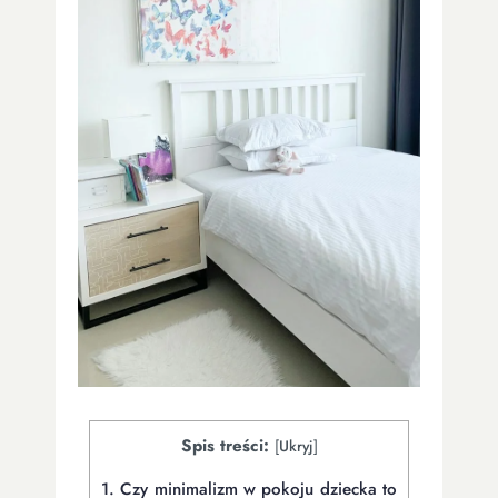
Spis treści:
[
Ukryj
]
1.
Czy minimalizm w pokoju dziecka to