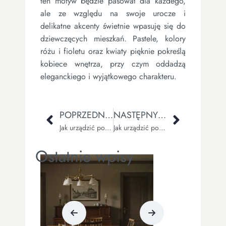
ten motyw będzie pasował dla każdego,
ale ze względu na swoje urocze i
delikatne akcenty świetnie wpasuję się do
dziewczęcych mieszkań. Pastele, kolory
różu i fioletu oraz kwiaty pięknie pokreślą
kobiece wnętrza, przy czym oddadzą
eleganckiego i wyjątkowego charakteru.
POPRZEDNI WPIS
NASTĘPNY WPIS
Jak urządzić pokój przechodni dla dziecka?
Jak urządzić pokój dla rodziców i dziecka?
Ostatnie wpisy
ŁAZIENKA