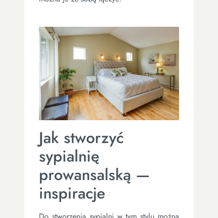
Jak stworzyć
sypialnię
prowansalską —
inspiracje
Do stworzenia sypialni w tym stylu można