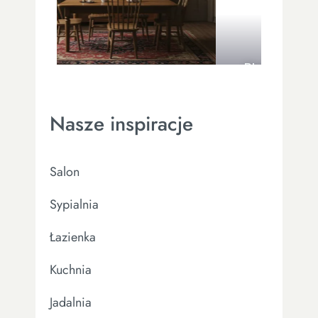
Plakaty do łazienki – czy
warto włączać je do
aranżacji?
Nasze inspiracje
Salon
Sypialnia
Łazienka
Kuchnia
Jadalnia