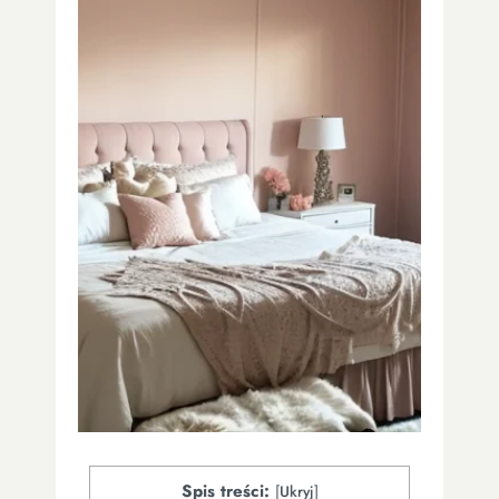
Spis treści:
[
Ukryj
]