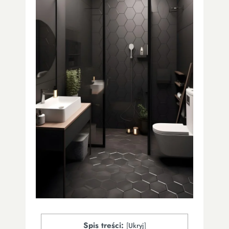
Spis treści:
[
Ukryj
]