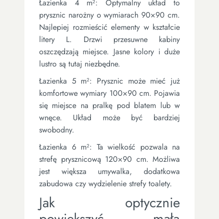
Łazienka 4 m²: Optymalny układ to
prysznic narożny o wymiarach 90×90 cm.
Najlepiej rozmieścić elementy w kształcie
litery L. Drzwi przesuwne kabiny
oszczędzają miejsce. Jasne kolory i duże
lustro są tutaj niezbędne.
Łazienka 5 m²: Prysznic może mieć już
komfortowe wymiary 100×90 cm. Pojawia
się miejsce na pralkę pod blatem lub w
wnęce. Układ może być bardziej
swobodny.
Łazienka 6 m²: Ta wielkość pozwala na
strefę prysznicową 120×90 cm. Możliwa
jest większa umywalka, dodatkowa
zabudowa czy wydzielenie strefy toalety.
Jak optycznie
powiększyć małą