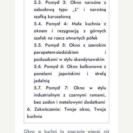
5.3.
Pomysł 3: Okno narożne z
zabudową typu „L” i narożną
szafką karuzelową
5.4.
Pomysł 4: Mała kuchnia z
oknem i rezygnacją z górnych
szafek na rzecz otwartych półek
5.5.
Pomysł 5: Okno z szerokim
parapetem-siedziskiem i
poduszkami w stylu skandynawskim
5.6.
Pomysł 6: Okno balkonowe z
panelami japońskimi i strefą
jadalnią
5.7.
Pomysł 7: Okno w stylu
industrialnym z czarnymi ramami,
bez zasłon i metalowymi dodatkami
6.
Zakończenie: Twoje okno, Twoja
kuchnia
Okno w kuchni to znacznie więcej niż