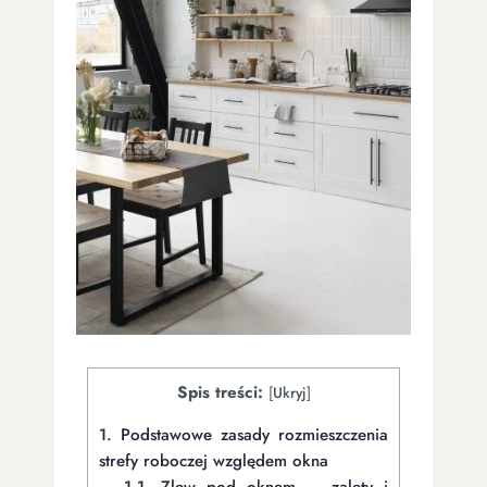
Spis treści:
[
Ukryj
]
1.
Podstawowe zasady rozmieszczenia
strefy roboczej względem okna
1.1.
Zlew pod oknem – zalety i