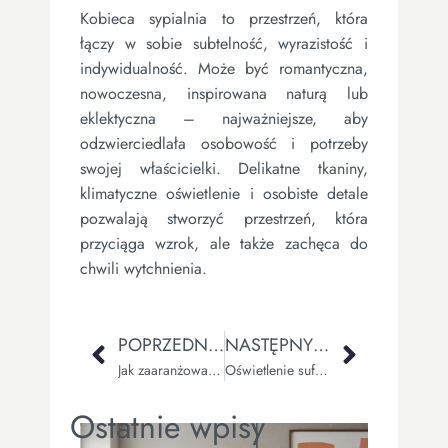
Kobieca sypialnia to przestrzeń, która
łączy w sobie subtelność, wyrazistość i
indywidualność. Może być romantyczna,
nowoczesna, inspirowana naturą lub
eklektyczna – najważniejsze, aby
odzwierciedlała osobowość i potrzeby
swojej właścicielki. Delikatne tkaniny,
klimatyczne oświetlenie i osobiste detale
pozwalają stworzyć przestrzeń, która
przyciąga wzrok, ale także zachęca do
chwili wytchnienia.
POPRZEDNI WPIS
NASTĘPNY WPIS
Jak zaaranżować przytulne wnętrze w jadalni w bloku?
Oświetlenie sufitowe w salonie – poznaj ciekawe inspiracje
Ostatnie wpisy