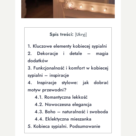
Spis treści:
[
Ukryj
]
1.
Kluczowe elementy kobiecej sypialni
2.
Dekoracje i detale – magia
dodatków
3.
Funkcjonalność i komfort w kobiecej
sypialni – inspiracje
4.
Inspiracje stylowe: jak dobrać
motyw przewodni?
4.1.
Romantyczna lekkość
4.2.
Nowoczesna elegancja
4.3.
Boho – naturalność i swoboda
4.4.
Eklektyczna mieszanka
5.
Kobieca sypialni. Podsumowanie