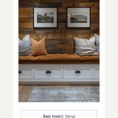
Spis treści:
[
Ukryj
]