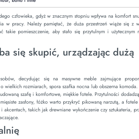
mour, boho i inne
dego człowieka, gdyż w znacznym stopniu wpływa na komfort snu,
ia w pracy. Należy pamiętać, że duża przestrzeń wiąże się z w
ć takie pomieszczenie, aby stało się przytulnym i użytecznym 
ba się skupić, urządzając dużą
sobów, decydując się na masywne meble zajmujące proporc
o wielkich rozmiarach, spora szafka nocna lub obszerna komoda.
budowaną szafę i komfortowe, miękkie fotele. Przytulności dodadz
mięsiste zasłony, łóżko warto przykryć pikowaną narzutą, a fotel
 akcentach, takich jak drewniane wykończenie czy sztukateria, pr
aczające.
alnię