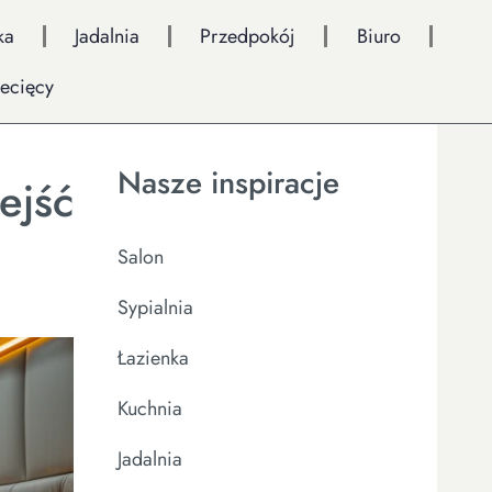
ka
Jadalnia
Przedpokój
Biuro
iecięcy
Nasze inspiracje
ejść
Salon
Sypialnia
Łazienka
Kuchnia
Jadalnia