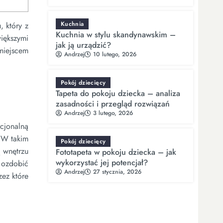
Kuchnia
 który z
Kuchnia w stylu skandynawskim –
iększymi
jak ją urządzić?
miejscem
Andrzej
10 lutego, 2026
Pokój dziecięcy
Tapeta do pokoju dziecka – analiza
zasadności i przegląd rozwiązań
Andrzej
3 lutego, 2026
jonalną
 W takim
Pokój dziecięcy
ą wnętrzu
Fototapeta w pokoju dziecka – jak
wykorzystać jej potencjał?
e ozdobić
Andrzej
27 stycznia, 2026
zez które