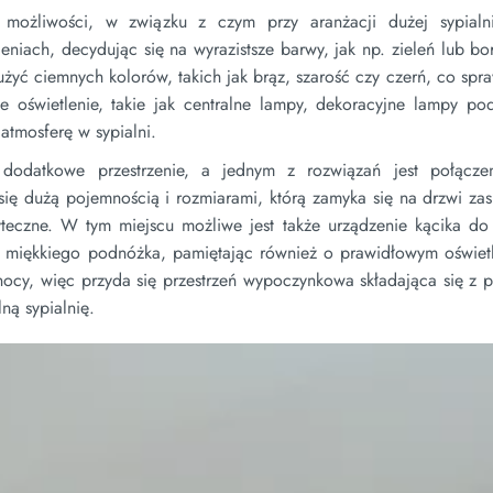
e możliwości, w związku z czym przy aranżacji dużej sypial
niach, decydując się na wyrazistsze barwy, jak np. zieleń lub b
yć ciemnych kolorów, takich jak brąz, szarość czy czerń, co spra
 oświetlenie, takie jak centralne lampy, dekoracyjne lampy po
atmosferę w sypialni.
odatkowe przestrzenie, a jednym z rozwiązań jest połącze
 się dużą pojemnością i rozmiarami, którą zamyka się na drzwi z
yteczne. W tym miejscu możliwe jest także urządzenie kącika do 
i miękkiego podnóżka, pamiętając również o prawidłowym oświet
cy, więc przyda się przestrzeń wypoczynkowa składająca się z p
ną sypialnię.