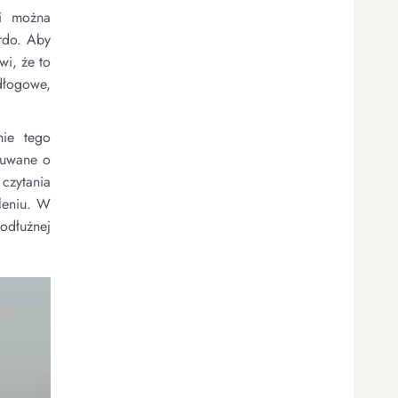
ni można
ordo. Aby
wi, że to
dłogowe,
nie tego
asuwane o
czytania
leniu. W
odłużnej