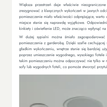
Większa przestrzeń daje właściwie nieograniczon
zrezygnować z klasycznych wykończeń w jasnych odcie
pomieszczenie miało właściwości odprężające, warto uż
miejsce stanie się naprawdę wyjątkowe. Odpowiednie
kinkiety i oświetlenie LED, może znacząco wpłynąć na 
W dużej sypialni można śmiało zagospodarować d
pomieszczenia z garderobą. Dzięki szafie cechującej
gładkim wykończeniu, wnętrze stanie się bardziej uż
poprzez umieszczenie wygodnego, wysokiego fotele 
takim pomieszczeniu można odpoczywać nie tylko w no
sofy lub wygodnych foteli, co pomoże stworzyć przytul