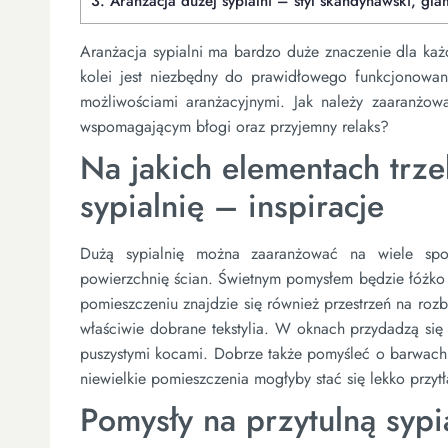
3.
Aranżacja dużej sypialni – styl skandynawski, gla
Aranżacja sypialni ma bardzo duże znaczenie dla każ
kolei jest niezbędny do prawidłowego funkcjonowan
możliwościami aranżacyjnymi. Jak należy zaaranżowa
wspomagającym błogi oraz przyjemny relaks?
Na jakich elementach trze
sypialnię – inspiracje
Dużą sypialnię można zaaranżować na wiele spo
powierzchnię ścian. Świetnym pomysłem będzie łóżko 
pomieszczeniu znajdzie się również przestrzeń na roz
właściwie dobrane tekstylia. W oknach przydadzą się 
puszystymi kocami. Dobrze także pomyśleć o barwach i
niewielkie pomieszczenia mogłyby stać się lekko przytł
Pomysły na przytulną sypi