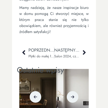
Mamy nadzieję, że nasze inspiracje biuro
w domu pomogą Ci stworzyć miejsce, w
którym praca stanie się nie tylko
obowiązkiem, ale również przyjemnością i
źródłem satysfakcji!
POPRZEDNI WPIS
NASTĘPNY WPIS
Płytki do małej łazienki – inspiracje kolorów, wzorów i technik układania
Salon 2024, czyli 7 trendów wnętrzarskich na nadchodzący rok
Ostatnie wpisy
ŁAZIENKA
Plakaty do łazienki – czy