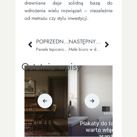
drewniana daje solidną bazę do
wdrożenia wielu rozwiązań – niezależnie
od metrażu czy stylu inwestycji.
POPRZEDNI WPIS
NASTĘPNY WPIS
Panele tapicerowane w pokoju dziecka
Małe biuro w domu – aranżacje i inspiracje, które maksymalnie wykorzystują Twoją przestrzeń
Ostatnie wpisy
ŁAZIENKA
Plakaty do łazienki – czy
warto włączać je do
aranżacji?