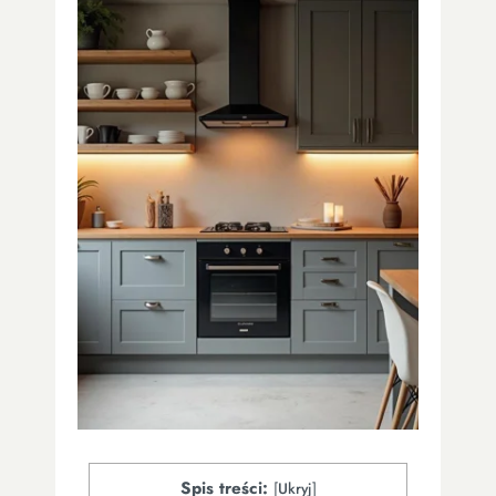
Spis treści:
[
Ukryj
]