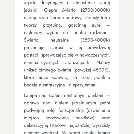
aspekt decydujący o atmosferze szarej
jadalni. Ciepłe światło (2700-3000K)
nadaje szarościom miodowy, złocisty ton i
tworzy przytulną, gościnną aurę –
najlepszy wybór do jadalni rodzinnej.
Światło neutralne (3500-4000K)
prezentuje szarość w jej prawdziwej
postaci, sprawdzając się w nowoczesnych,
minimalistycznych aranżacjach. Należy
unikać zimnego światła (powyżej 4500K),
które może sprawić, że szara jadalnia
będzie nieatrakcyjna i nieprzyjemna.
Lampa nad stołem centralnym punktem –
oprawa nad blatem jadalnianym pełni
podwójną rolę: funkcjonalną (oświetlenie
miejsca spożywania posiłków) oraz
dekoracyjną (stanowi najbardziej wyrazisty
element wnętrza). W szarej jadalni lampa