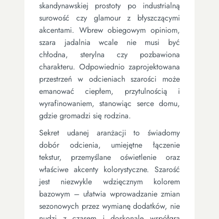
skandynawskiej prostoty po industrialną
surowość czy glamour z błyszczącymi
akcentami. Wbrew obiegowym opiniom,
szara jadalnia wcale nie musi być
chłodna, sterylna czy pozbawiona
charakteru. Odpowiednio zaprojektowana
przestrzeń w odcieniach szarości może
emanować ciepłem, przytulnością i
wyrafinowaniem, stanowiąc serce domu,
gdzie gromadzi się rodzina.
Sekret udanej aranżacji to świadomy
dobór odcienia, umiejętne łączenie
tekstur, przemyślane oświetlenie oraz
właściwe akcenty kolorystyczne. Szarość
jest niezwykle wdzięcznym kolorem
bazowym – ułatwia wprowadzanie zmian
sezonowych przez wymianę dodatków, nie
nudzi z czasem i doskonale współgra