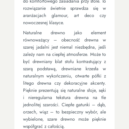
do komfortowego zasiadania przy stole. To
rozwiązanie świetnie sprawdza się w
aranżacjach glamour, art deco czy
nowoczesnej klasyce.
Naturalne drewno jako element
równoważący – obecność drewna w
szarej jadalni jest niemal niezbędna, jeśli
zależy nam na ciepłej atmosferze. Może to
być drewniany blat stołu kontrastujący z
szarą podstawą, drewniane krzesła w
naturalnym wykończeniu, otwarte półki z
litego drewna czy dekoracyjne akcenty.
Pięknie prezentują się naturalne słoje, sęki
i nieregularna tekstura drewna na tle
jednolitej szarości. Ciepłe gatunki – dąb,
orzech, wiąz – to bezpieczny wybór, ale
wybielone, szare drewno może pięknie
współgrać z całością.