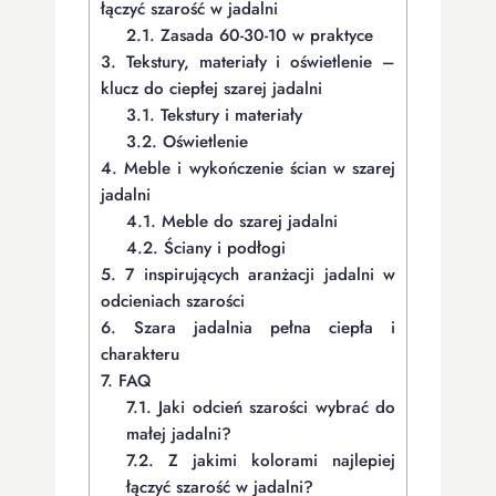
łączyć szarość w jadalni
2.1.
Zasada 60-30-10 w praktyce
3.
Tekstury, materiały i oświetlenie –
klucz do ciepłej szarej jadalni
3.1.
Tekstury i materiały
3.2.
Oświetlenie
4.
Meble i wykończenie ścian w szarej
jadalni
4.1.
Meble do szarej jadalni
4.2.
Ściany i podłogi
5.
7 inspirujących aranżacji jadalni w
odcieniach szarości
6.
Szara jadalnia pełna ciepła i
charakteru
7.
FAQ
7.1.
Jaki odcień szarości wybrać do
małej jadalni?
7.2.
Z jakimi kolorami najlepiej
łączyć szarość w jadalni?