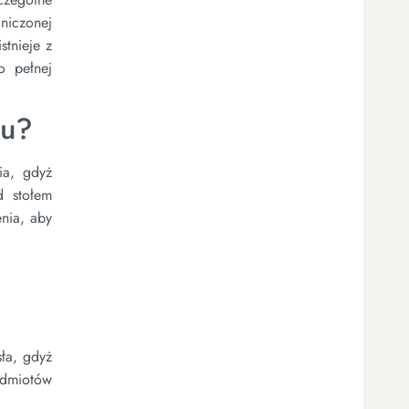
niczonej
stnieje z
o pełnej
zu?
ia, gdyż
d stołem
enia, aby
sła, gdyż
edmiotów