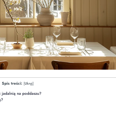
Spis treści:
[
Ukryj
]
z jadalnią na poddaszu?
ą?