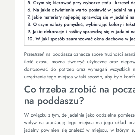
5.
Czym się kierować przy wyborze stołu i krzeseł d
6.
Na jakie oświetlenie warto postawić w jadalni na
7.
Jakie materiały najlepiej sprawdzą się w jadalni 
8.
O czym należy pomyśleć, wybierając kolory i tekst
9.
Jakie dekoracje i rośliny sprawdzą się w jadalni 
10.
W jaki sposób zaaranżować okna dachowe w jad
Przestrzeń na poddaszu oznacza spore trudności aran
ilość czasu, można stworzyć użyteczne oraz niepowt
dostosować do potrzeb oraz wymagań wszystkich mi
urządzenie tego miejsca w taki sposób, aby było kom
Co trzeba zrobić na począ
na poddaszu?
W związku z tym, że jadalnia jako oddzielne pomieszcz
wpływ na aranżację tego miejsca ma jego układ prze
jadalny powinien się znaleźć w miejscu, w którym 