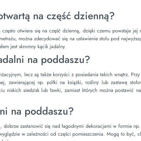
otwartą na część dzienną?
często otwiera się na część dzienną, dzięki czemu powstaje jej 
metrażu, można zdecydować się na ustawienie stołu pod najwyższą
łem jest skromny kącik jadalny.
jadalni na poddaszu?
yjnym, lecz są także korzyści z posiadania takich wnętrz. Przy 
ej, zawierającej np. półki na książki, rośliny lub zastawę stoł
u niskich siedzisk lub ławki, zamiast których można postawić na
lni na poddaszu?
za, dobrze zastanowić się nad łagodnymi dekoracjami w formie np.
wyglądzie w zależności od części pomieszczenia. Mogą to być, c