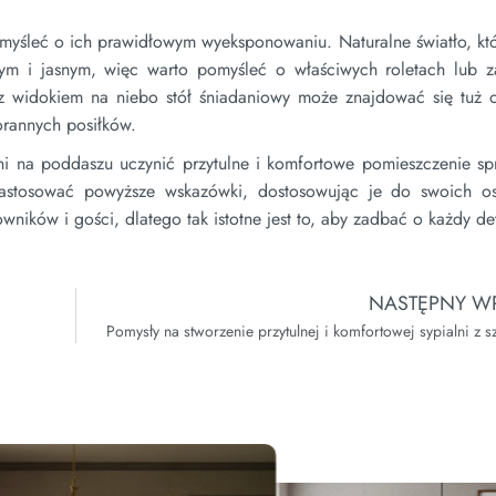
yśleć o ich prawidłowym wyeksponowaniu. Naturalne światło, któ
ym i jasnym, więc warto pomyśleć o właściwych roletach lub z
 z widokiem na niebo stół śniadaniowy może znajdować się tuż 
porannych posiłków.
ni na poddaszu uczynić przytulne i komfortowe pomieszczenie spr
astosować powyższe wskazówki, dostosowując je do swoich os
wników i gości, dlatego tak istotne jest to, aby zadbać o każdy det
NASTĘPNY WP
Pomysły na stworzenie przytulnej i komfortowej sypialni z s