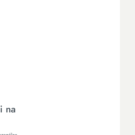
i na
czególne