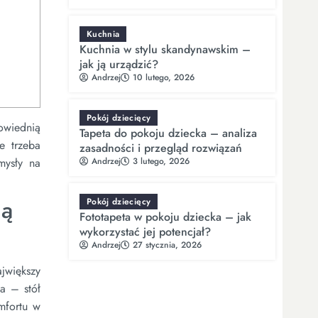
Kuchnia
Kuchnia w stylu skandynawskim –
jak ją urządzić?
Andrzej
10 lutego, 2026
Pokój dziecięcy
powiednią
Tapeta do pokoju dziecka – analiza
e trzeba
zasadności i przegląd rozwiązań
Andrzej
3 lutego, 2026
mysły na
ią
Pokój dziecięcy
Fototapeta w pokoju dziecka – jak
wykorzystać jej potencjał?
Andrzej
27 stycznia, 2026
ajwiększy
a – stół
mfortu w