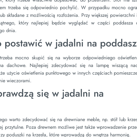
orem trzeba się odpowiednio pochylić. W przypadku mocno ogra
ub składane z możliwością rozłożenia. Przy większej powierzchni i
okątnego, który najlepiej będzie wyglądać w części poddasza 
go dnia.
o postawić w jadalni na poddas
trzeba mocno skupić się na wyborze odpowiedniego oświetlen
 okna dachowe. Najlepiej zdecydować się na lampę wiszącą na
także użycie oświetlenia punktowego w innych częściach pomieszcz
lnie wieczorami.
sprawdzą się w jadalni na
tego warto zdecydować się na drewniane meble, np. stół lub krze
iej przytulne. Poza drewnem możliwe jest także wprowadzenie prz
y czy poduszki na krzesła, które wprowadzą do wnętrza harmonię.