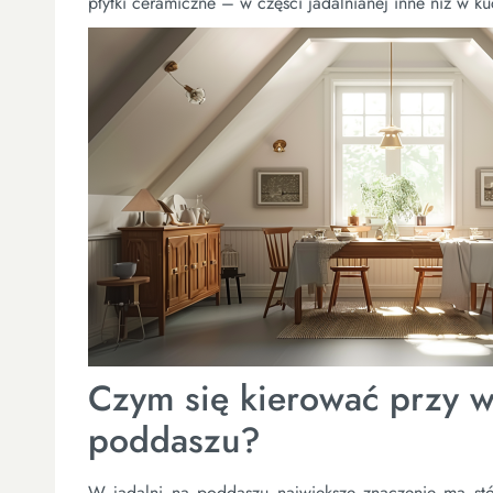
płytki ceramiczne – w części jadalnianej inne niż w ku
Czym się kierować przy wy
poddaszu?
W jadalni na poddaszu największe znaczenie ma stół