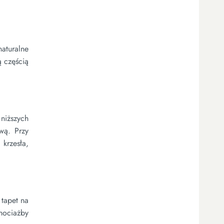
naturalne
 częścią
niższych
ową. Przy
 krzesła,
 tapet na
hociażby