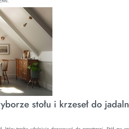
chni.
borze stołu i krzeseł do jadaln
, który trzeba właściwie dopasować do przestrzeni. Stół ma sz