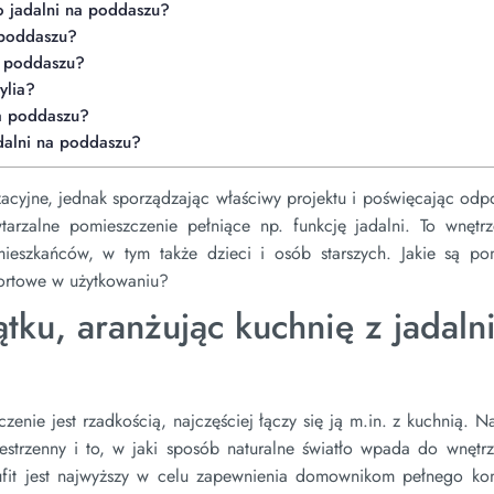
o jadalni na poddaszu?
 poddaszu?
na poddaszu?
ylia?
na poddaszu?
alni na poddaszu?
żacyjne, jednak sporządzając właściwy projektu i poświęcając od
arzalne pomieszczenie pełniące np. funkcję jadalni. To wnętrz
eszkańców, w tym także dzieci i osób starszych. Jakie są po
fortowe w użytkowaniu?
tku, aranżując kuchnię z jadaln
enie jest rzadkością, najczęściej łączy się ją m.in. z kuchnią. N
strzenny i to, w jaki sposób naturalne światło wpada do wnętrz
sufit jest najwyższy w celu zapewnienia domownikom pełnego ko