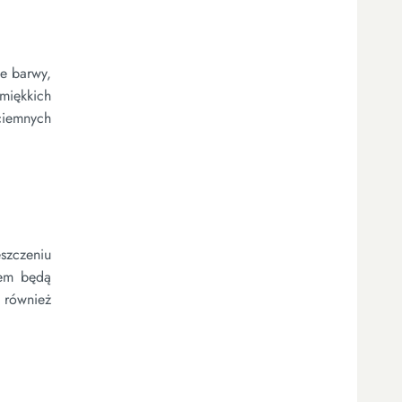
e barwy,
miękkich
 ciemnych
szczeniu
łem będą
 również