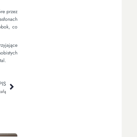
re przez
asłonach
obok, co
zyjające
obistych
al.
IS
zafą