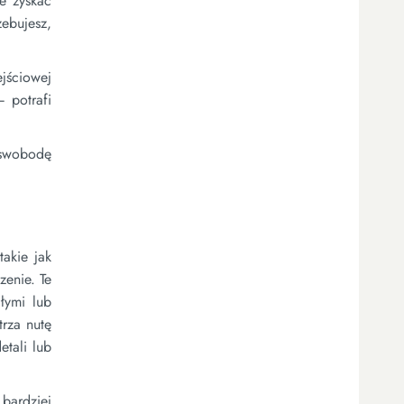
e zyskać
zebujesz,
jściowej
 potrafi
 swobodę
akie jak
zenie. Te
łymi lub
trza nutę
etali lub
bardziej