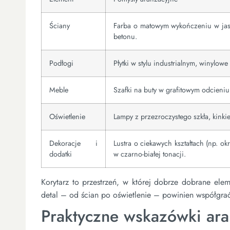
Ściany
Farba o matowym wykończeniu w jasn
betonu.
Podłogi
Płytki w stylu industrialnym, winylow
Meble
Szafki na buty w grafitowym odcieniu
Oświetlenie
Lampy z przezroczystego szkła, kinkie
Dekoracje i
Lustra o ciekawych kształtach (np. ok
dodatki
w czarno-białej tonacji.
Korytarz to przestrzeń, w której dobrze dobrane el
detal – od ścian po oświetlenie – powinien współgrać
Praktyczne wskazówki ara