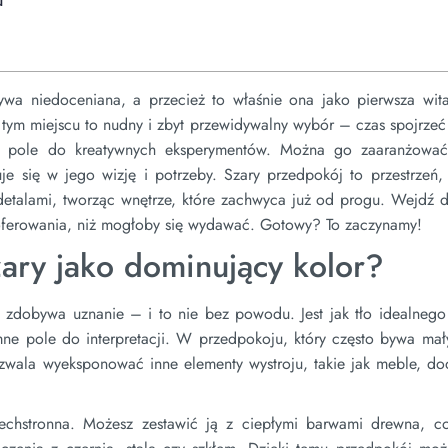
u
bywa niedoceniana, a przecież to właśnie ona jako pierwsza wit
 tym miejscu to nudny i zbyt przewidywalny wybór – czas spojrzeć
e pole do kreatywnych eksperymentów. Można go zaaranżować
e się w jego wizję i potrzeby. Szary przedpokój to przestrzeń, 
 detalami, tworząc wnętrze, które zachwyca już od progu. Wejdź 
zaoferowania, niż mogłoby się wydawać. Gotowy? To zaczynamy!
ary jako dominujący kolor?
ie zdobywa uznanie – i to nie bez powodu. Jest jak tło idealnego
ne pole do interpretacji. W przedpokoju, który często bywa mały
pozwala wyeksponować inne elementy wystroju, takie jak meble, do
echstronna. Możesz zestawić ją z ciepłymi barwami drewna, co