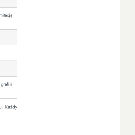
mitacją
grafiki
u. Każdy
.