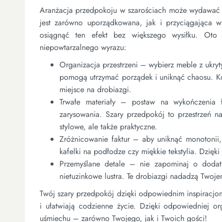
Aranżacja przedpokoju w szarościach może wydawać się
jest zarówno uporządkowana, jak i przyciągająca wz
osiągnąć ten efekt bez większego wysiłku. O
niepowtarzalnego wyrazu:
Organizacja przestrzeni – wybierz meble z ukryty
pomogą utrzymać porządek i uniknąć chaosu. Kos
miejsce na drobiazgi.
Trwałe materiały – postaw na wykończenia 
zarysowania. Szary przedpokój to przestrzeń n
stylowe, ale także praktyczne.
Zróżnicowanie faktur – aby uniknąć monotonii
kafelki na podłodze czy miękkie tekstylia. Dzięki
Przemyślane detale – nie zapominaj o dodatka
nietuzinkowe lustra. Te drobiazgi nadadzą Two
Twój szary przedpokój dzięki odpowiednim inspiracjom 
i ułatwiają codzienne życie. Dzięki odpowiedniej o
uśmiechu – zarówno Twojego, jak i Twoich gości!