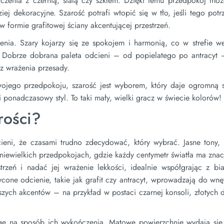
czenia z czernią, stalą czy szkłem. Dzięki temu przedpokój moż
j dekoracyjne. Szarość potrafi wtopić się w tło, jeśli tego potr
w formie grafitowej ściany akcentującej przestrzeń.
nia. Szary kojarzy się ze spokojem i harmonią, co w strefie we
 Dobrze dobrana paleta odcieni – od popielatego po antracyt –
z wrażenia przesady.
 swojego przedpokoju, szarość jest wyborem, który daje ogromną
ponadczasowy styl. To taki mały, wielki gracz w świecie kolorów!
rości?
eni, że czasami trudno zdecydować, który wybrać. Jasne tony, t
 niewielkich przedpokojach, gdzie każdy centymetr światła ma znac
trzeń i nadać jej wrażenie lekkości, idealnie współgrając z bia
cone odcienie, takie jak grafit czy antracyt, wprowadzają do wnę
zych akcentów – na przykład w postaci czarnej konsoli, złotych d
agę na sposób ich wykończenia. Matowe powierzchnie wydają się 