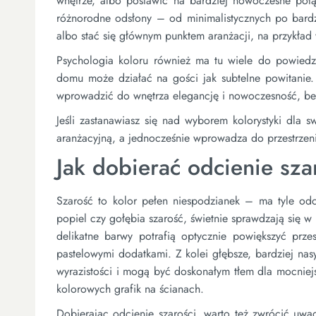
wnętrze, albo postawić na bardziej nowoczesne połą
różnorodne odsłony – od minimalistycznych po bardzie
albo stać się głównym punktem aranżacji, na przykład 
Psychologia koloru również ma tu wiele do powiedze
domu może działać na gości jak subtelne powitanie.
wprowadzić do wnętrza elegancję i nowoczesność, be
Jeśli zastanawiasz się nad wyborem kolorystyki dla
aranżacyjną, a jednocześnie wprowadza do przestrzeni 
Jak dobierać odcienie sza
Szarość to kolor pełen niespodzianek – ma tyle odci
popiel czy gołębia szarość, świetnie sprawdzają się w
delikatne barwy potrafią optycznie powiększyć przes
pastelowymi dodatkami. Z kolei głębsze, bardziej nasy
wyrazistości i mogą być doskonałym tłem dla mocniejs
kolorowych grafik na ścianach.
Dobierając odcienie szarości, warto też zwrócić uw