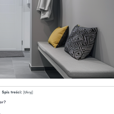
Spis treści:
[
Ukryj
]
lor?