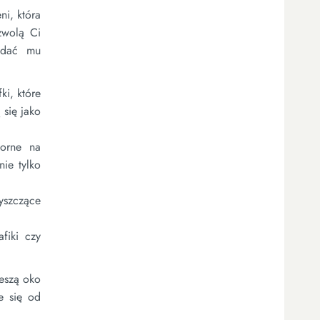
ni, która
zwolą Ci
adać mu
ki, które
 się jako
porne na
ie tylko
yszczące
fiki czy
ieszą oko
e się od