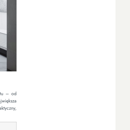
ntu – od
ajwiększa
ktyczny,