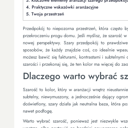
3.
Kluczowe elementy aranżacji szarego przedpokoj
4.
Praktyczne wskazówki aranżacyjne
5.
Twoja przestrzeń
Przedpokój to niepozorna przestrzeń, która często 
przekroczeniu progu domu. Jeśli myślisz, że szarość w
nowej perspektywy. Szary przedpokój to prawdziw
sposobów, że każdy znajdzie coś, co idealnie wpasuj
możesz bawić się fakturami, kontrastami i subtelnymi
szarości i przekonaj się, że ten kolor ma więcej do 
Dlaczego warto wybrać sz
Szarość to kolor, który w aranżacji wnętrz nieustann
subtelny, niewymuszony, a jednocześnie dający ogrom
doświetlony, szary działa jak neutralna baza, która 
nawet podłogę.
Warto wybrać szarość, ponieważ jest niezwykle wsz