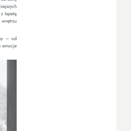
iejszych
z tapetą
 wnętrzu
rmy – od
ie emocje