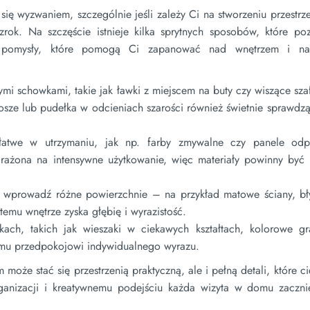
 wyzwaniem, szczególnie jeśli zależy Ci na stworzeniu przestrze
rok. Na szczęście istnieje kilka sprytnych sposobów, które po
to pomysły, które pomogą Ci zapanować nad wnętrzem i n
mi schowkami, takie jak ławki z miejscem na buty czy wiszące szaf
ze lub pudełka w odcieniach szarości również świetnie sprawdzą
łatwe w utrzymaniu, jak np. farby zmywalne czy panele od
arażona na intensywne użytkowanie, więc materiały powinny być n
, wprowadź różne powierzchnie – na przykład matowe ściany, bł
 temu wnętrze zyska głębię i wyrazistość.
ch, takich jak wieszaki w ciekawych kształtach, kolorowe gra
jemu przedpokojowi indywidualnego wyrazu.
może stać się przestrzenią praktyczną, ale i pełną detali, które c
rganizacji i kreatywnemu podejściu każda wizyta w domu zaczni