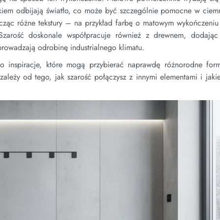
skiem odbijają światło, co może być szczególnie pomocne w ciemn
ącząc różne tekstury – na przykład farbę o matowym wykończeniu 
 Szarość doskonale współpracuje również z drewnem, dodając
prowadzają odrobinę industrialnego klimatu.
 to inspiracje, które mogą przybierać naprawdę różnorodne fo
zależy od tego, jak szarość połączysz z innymi elementami i jak