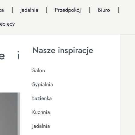
ka
Jadalnia
Przedpokój
Biuro
iecięcy
Nasze inspiracje
je i
Salon
Sypialnia
Łazienka
Kuchnia
Jadalnia