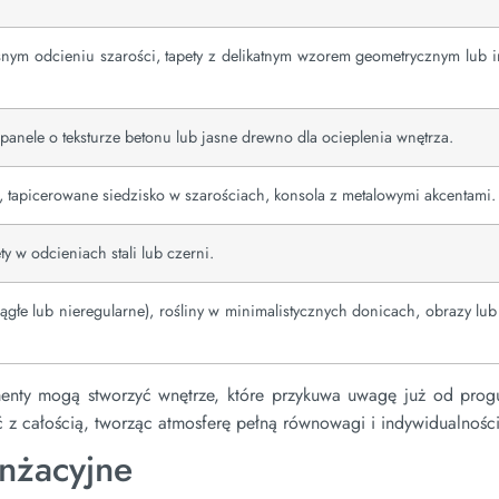
ym odcieniu szarości, tapety z delikatnym wzorem geometrycznym lub i
e panele o teksturze betonu lub jasne drewno dla ocieplenia wnętrza.
, tapicerowane siedzisko w szarościach, konsola z metalowymi akcentami.
ty w odcieniach stali lub czerni.
rągłe lub nieregularne), rośliny w minimalistycznych donicach, obrazy lub 
ementy mogą stworzyć wnętrze, które przykuwa uwagę już od prog
 z całością, tworząc atmosferę pełną równowagi i indywidualności
nżacyjne