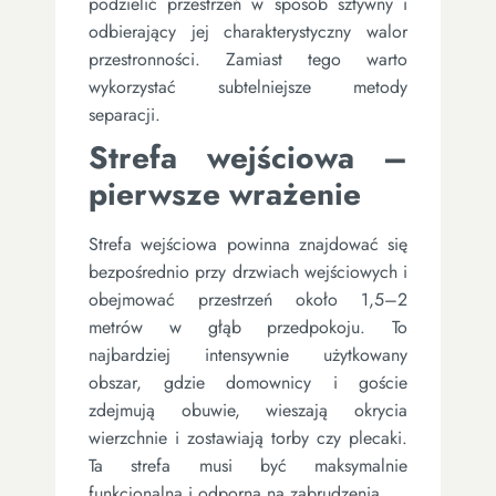
podzielić przestrzeń w sposób sztywny i
odbierający jej charakterystyczny walor
przestronności. Zamiast tego warto
wykorzystać subtelniejsze metody
separacji.
Strefa wejściowa –
pierwsze wrażenie
Strefa wejściowa powinna znajdować się
bezpośrednio przy drzwiach wejściowych i
obejmować przestrzeń około 1,5–2
metrów w głąb przedpokoju. To
najbardziej intensywnie użytkowany
obszar, gdzie domownicy i goście
zdejmują obuwie, wieszają okrycia
wierzchnie i zostawiają torby czy plecaki.
Ta strefa musi być maksymalnie
funkcjonalna i odporna na zabrudzenia.