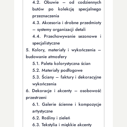
4.2.
Obuwie – od codziennych
butów po kolekcję specjalnego
przeznaczenia
4.3.
Akcesoria i drobne przedmioty
– systemy organizacji detali
4.4.
Przechowywanie sezonowe i
specjalistyczne
5.
Kolory, materiały i wykończenia –
budowanie atmosfery
5.1.
Paleta kolorystyczna ścian
5.2.
Materiały podłogowe
5.3.
Ściany – faktury i dekoracyjne
wykończenia
6.
Dekoracje i akcenty – osobowość
przestrzeni
6.1.
Galerie ścienne i kompozycje
artystyczne
6.2.
Rośliny i zieleń
6.3.
Tekstylia i miękkie akcenty