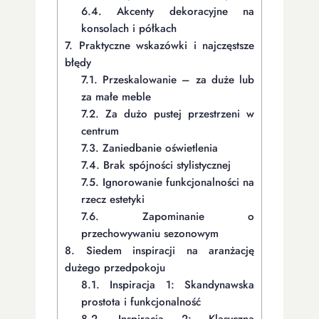
6.4.
Akcenty dekoracyjne na
konsolach i półkach
7.
Praktyczne wskazówki i najczęstsze
błędy
7.1.
Przeskalowanie – za duże lub
za małe meble
7.2.
Za dużo pustej przestrzeni w
centrum
7.3.
Zaniedbanie oświetlenia
7.4.
Brak spójności stylistycznej
7.5.
Ignorowanie funkcjonalności na
rzecz estetyki
7.6.
Zapominanie o
przechowywaniu sezonowym
8.
Siedem inspiracji na aranżację
dużego przedpokoju
8.1.
Inspiracja 1: Skandynawska
prostota i funkcjonalność
8.2.
Inspiracja 2: Klasyczna