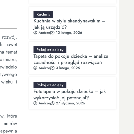
Kuchnia
Kuchnia w stylu skandynawskim –
jak ją urządzić?
Andrzej
10 lutego, 2026
rozwój,
li nawet
Pokój dziecięcy
na temat
Tapeta do pokoju dziecka – analiza
rozmiaru,
zasadności i przegląd rozwiązań
owiednio
Andrzej
3 lutego, 2026
ktywnego
 wieku i
Pokój dziecięcy
Fototapeta w pokoju dziecka – jak
wykorzystać jej potencjał?
Andrzej
27 stycznia, 2026
w, które
0 metrów
zapewnia