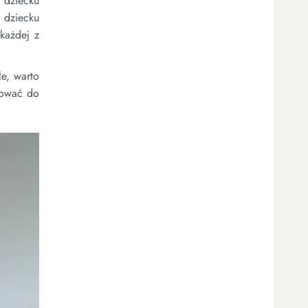
i dziecku
 dziecku
każdej z
e, warto
sować do