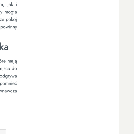
m, jak i
by mogła
że pokój
 powinny
ka
tóre mają
iejsca do
 odgrywa
apomnieć
ównawcza