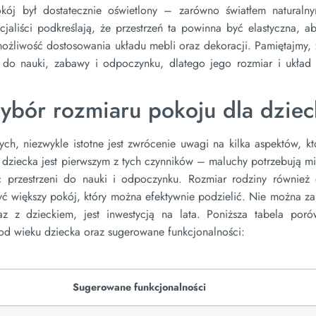
kój był dostatecznie oświetlony – zarówno światłem naturalny
aliści podkreślają, że przestrzeń ta powinna być elastyczna, a
żliwość dostosowania układu mebli oraz dekoracji. Pamiętajmy, 
ż do nauki, zabawy i odpoczynku, dlatego jego rozmiar i układ
ybór rozmiaru pokoju dla dziec
ych, niezwykle istotne jest zwrócenie uwagi na kilka aspektów, k
 dziecka jest pierwszym z tych czynników – maluchy potrzebują m
przestrzeni do nauki i odpoczynku. Rozmiar rodziny również
ć większy pokój, który można efektywnie podzielić. Nie można z
az z dzieckiem, jest inwestycją na lata. Poniższa tabela por
od wieku dziecka oraz sugerowane funkcjonalności:
Sugerowane funkcjonalności