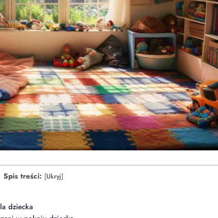
Spis treści:
[
Ukryj
]
la dziecka