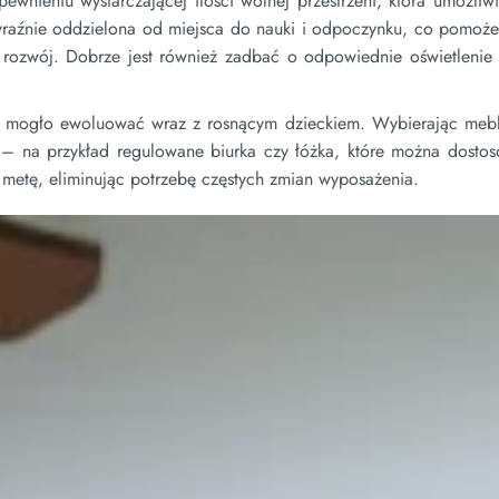
ewnieniu wystarczającej ilości wolnej przestrzeni, która umożliw
aźnie oddzielona od miejsca do nauki i odpoczynku, co pomoże
 rozwój. Dobrze jest również zadbać o odpowiednie oświetlenie 
y mogło ewoluować wraz z rosnącym dzieckiem. Wybierając mebl
 – na przykład regulowane biurka czy łóżka, które można dosto
zą metę, eliminując potrzebę częstych zmian wyposażenia.