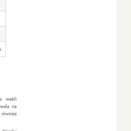
y
ie mebli
zwala na
 również