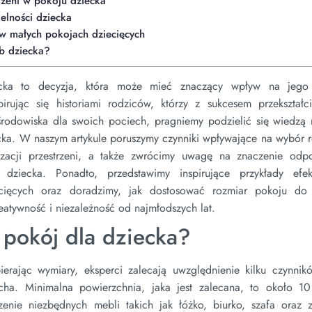
rzeni w pokoju dziecka
elności dziecka
 w małych pokojach dziecięcych
b dziecka?
cka to decyzja, która może mieć znaczący wpływ na jego 
rując się historiami rodziców, którzy z sukcesem przekształci
 środowiska dla swoich pociech, pragniemy podzielić się wiedzą 
ecka. W naszym artykule poruszymy czynniki wpływające na wybór 
izacji przestrzeni, a także zwrócimy uwagę na znaczenie odp
dziecka. Ponadto, przedstawimy inspirujące przykłady efe
ecięcych oraz doradzimy, jak dostosować rozmiar pokoju do
eatywność i niezależność od najmłodszych lat.
 pokój dla dziecka?
rając wymiary, eksperci zalecają uwzględnienie kilku czynnikó
ha. Minimalna powierzchnia, jaka jest zalecana, to około 1
nie niezbędnych mebli takich jak łóżko, biurko, szafa oraz 