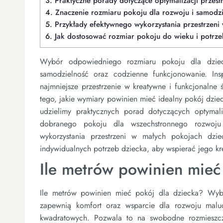
3.
Praktyczne porady dotyczące optymalizacji przest
4.
Znaczenie rozmiaru pokoju dla rozwoju i samodzi
5.
Przykłady efektywnego wykorzystania przestrzeni
6.
Jak dostosować rozmiar pokoju do wieku i potrze
Wybór odpowiedniego rozmiaru pokoju dla dzie
samodzielność oraz codzienne funkcjonowanie. Inspi
najmniejsze przestrzenie w kreatywne i funkcjonalne
tego, jakie wymiary powinien mieć idealny pokój dzi
udzielimy praktycznych porad dotyczących optymal
dobranego pokoju dla wszechstronnego rozwoju 
wykorzystania przestrzeni w małych pokojach dzi
indywidualnych potrzeb dziecka, aby wspierać jego kr
Ile metrów powinien mieć
Ile metrów powinien mieć pokój dla dziecka? Wybie
zapewnią komfort oraz wsparcie dla rozwoju maluc
kwadratowych. Pozwala to na swobodne rozmieszcze