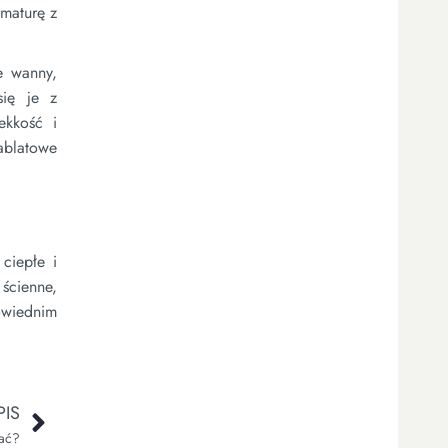
rmaturę z
e wanny,
się je z
ekkość i
nablatowe
 ciepłe i
 ścienne,
owiednim
IS
wać?