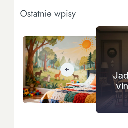
Ostatnie wpisy
Plak
–
wł