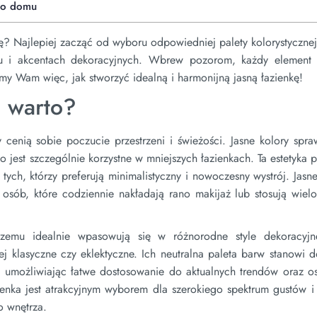
go domu
ę? Najlepiej zacząć od wyboru odpowiedniej palety kolorystycznej
iu i akcentach dekoracyjnych. Wbrew pozorom, każdy element 
 Wam więc, jak stworzyć idealną i harmonijną jasną łazienkę!
o warto?
y cenią sobie poczucie przestrzeni i świeżości. Jasne kolory spra
o jest szczególnie korzystne w mniejszych łazienkach. Ta estetyka 
tych, którzy preferują minimalistyczny i nowoczesny wystrój. Jasne
a osób, które codziennie nakładają rano makijaż lub stosują wie
 czemu idealnie wpasowują się w różnorodne style dekoracy
j klasyczne czy eklektyczne. Ich neutralna paleta barw stanowi 
w, umożliwiając łatwe dostosowanie do aktualnych trendów oraz o
zienka jest atrakcyjnym wyborem dla szerokiego spektrum gustów i
o wnętrza.