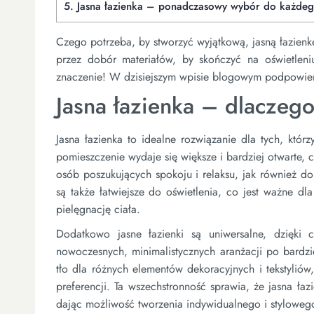
5.
Jasna łazienka – ponadczasowy wybór do każde
Czego potrzeba, by stworzyć wyjątkową, jasną łazienk
przez dobór materiałów, by skończyć na oświetlen
znaczenie! W dzisiejszym wpisie blogowym podpowiemy
Jasna łazienka – dlaczeg
Jasna łazienka to idealne rozwiązanie dla tych, którz
pomieszczenie wydaje się większe i bardziej otwarte, c
osób poszukujących spokoju i relaksu, jak również do 
są także łatwiejsze do oświetlenia, co jest ważne dl
pielęgnację ciała.
Dodatkowo jasne łazienki są uniwersalne, dzięki
nowoczesnych, minimalistycznych aranżacji po bardzie
tło dla różnych elementów dekoracyjnych i tekstylió
preferencji. Ta wszechstronność sprawia, że jasna ła
dając możliwość tworzenia indywidualnego i styloweg