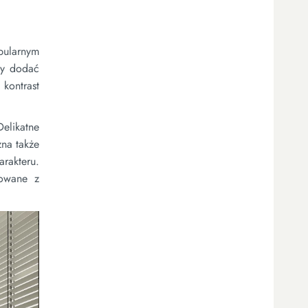
pularnym
by dodać
 kontrast
elikatne
żna także
rakteru.
sowane z