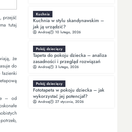
Kuchnia
, przejść
Kuchnia w stylu skandynawskim –
ma tutaj
jak ją urządzić?
Andrzej
10 lutego, 2026
Pokój dziecięcy
Tapeta do pokoju dziecka – analiza
wiają, że
zasadności i przegląd rozwiązań
pasuje do
Andrzej
3 lutego, 2026
 łazienki
loetapową
Pokój dziecięcy
Fototapeta w pokoju dziecka – jak
wykorzystać jej potencjał?
jne – od
Andrzej
27 stycznia, 2026
doskonałe
sobistych
 potrzeb,