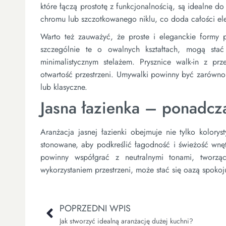
które łączą prostotę z funkcjonalnością, są idealne d
chromu lub szczotkowanego niklu, co doda całości el
Warto też zauważyć, że proste i eleganckie formy 
szczególnie te o owalnych kształtach, mogą stać 
minimalistycznym stelażem. Prysznice walk-in z pr
otwartość przestrzeni. Umywalki powinny być zarówno
lub klasyczne.
Jasna łazienka – ponadc
Aranżacja jasnej łazienki obejmuje nie tylko kolorys
stonowane, aby podkreślić łagodność i świeżość wnętrz
powinny współgrać z neutralnymi tonami, tworząc
wykorzystaniem przestrzeni, może stać się oazą spok
POPRZEDNI WPIS
Jak stworzyć idealną aranżację dużej kuchni?