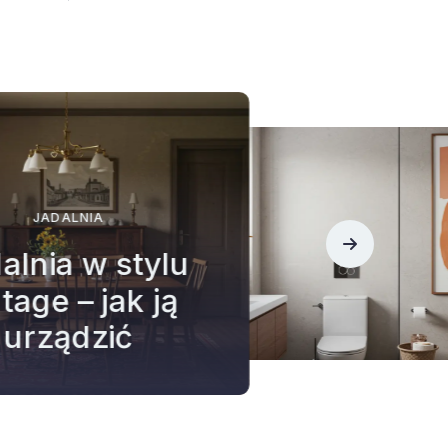
ŁAZIENKA
aty do łazienki
 czy warto
ączać je do
aranżacji?