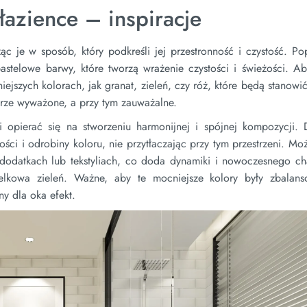
 łazience – inspiracje
c je w sposób, który podkreśli jej przestronność i czystość. Po
astelowe barwy, które tworzą wrażenie czystości i świeżości. A
jszych kolorach, jak granat, zieleń, czy róż, które będą stanowić
obrze wyważone, a przy tym zauważalne.
 opierać się na stworzeniu harmonijnej i spójnej kompozycji. D
ości i odrobiny koloru, nie przytłaczając przy tym przestrzeni. Mo
 dodatkach lub tekstyliach, co doda dynamiki i nowoczesnego cha
utelkowa zieleń. Ważne, aby te mocniejsze kolory były zbalan
ny dla oka efekt.