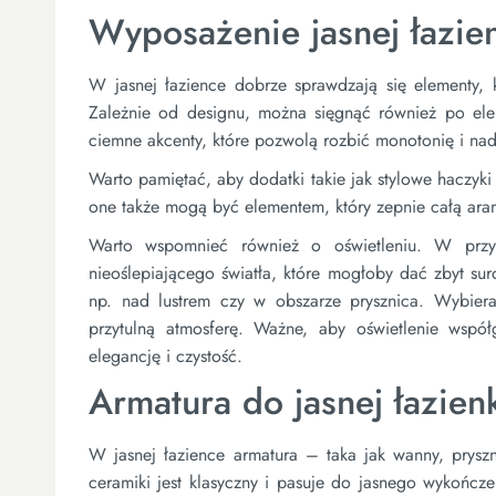
Wyposażenie jasnej łazie
W jasnej łazience dobrze sprawdzają się elementy, k
Zależnie od designu, można sięgnąć również po elem
ciemne akcenty, które pozwolą rozbić monotonię i nad
Warto pamiętać, aby dodatki takie jak stylowe haczyki
one także mogą być elementem, który zepnie całą aran
Warto wspomnieć również o oświetleniu. W przyp
nieoślepiającego światła, które mogłoby dać zbyt su
np. nad lustrem czy w obszarze prysznica. Wybieraj
przytulną atmosferę. Ważne, aby oświetlenie współgr
elegancję i czystość.
Armatura do jasnej łazien
W jasnej łazience armatura – taka jak wanny, pryszn
ceramiki jest klasyczny i pasuje do jasnego wykończe