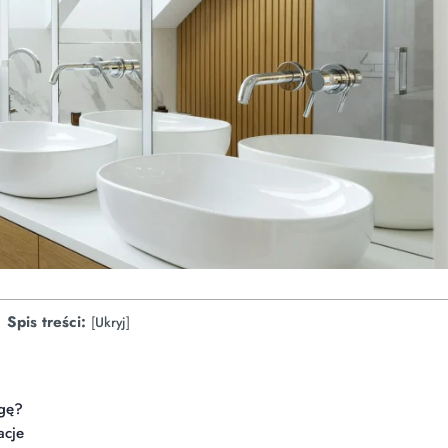
Spis treści:
[
Ukryj
]
agę?
acje