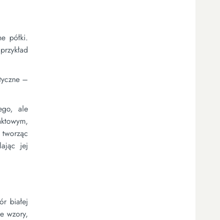
e półki.
przykład
ktyczne –
ego, ale
nktowym,
 tworząc
ając jej
r białej
ne wzory,