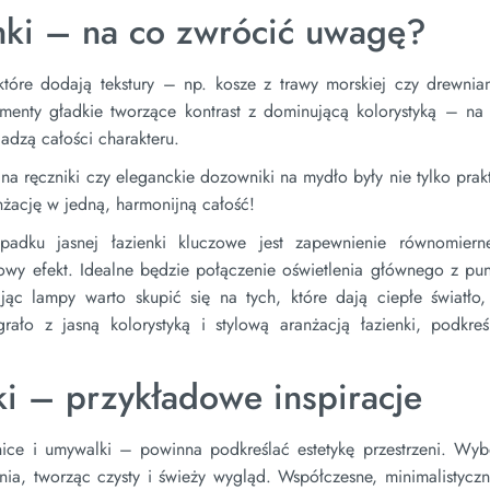
nki – na co zwrócić uwagę?
tóre dodają tekstury – np. kosze z trawy morskiej czy drewnian
enty gładkie tworzące kontrast z dominującą kolorystyką – na 
adzą całości charakteru.
 na ręczniki czy eleganckie dozowniki na mydło były nie tylko pra
żację w jedną, harmonijną całość!
adku jasnej łazienki kluczowe jest zapewnienie równomiern
rowy efekt. Idealne będzie połączenie oświetlenia głównego z pu
ąc lampy warto skupić się na tych, które dają ciepłe światło,
ało z jasną kolorystyką i stylową aranżacją łazienki, podkreśl
ki – przykładowe inspiracje
ice i umywalki – powinna podkreślać estetykę przestrzeni. Wybó
nia, tworząc czysty i świeży wygląd. Współczesne, minimalistycz