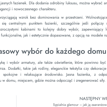
o jasnych łazienek. Dla dodania odrobiny luksusu, można wybrać a
egancji i nowoczesnego charakteru.
przyciągają wzrok bez dominowania w przestrzeni. Wolnostojąc
się centralnym punktem łazienki, szczególnie jeśli połączy 
zezroczystymi kabinami to kolejny dobry wybór, zapewniający l
 funkcjonalne, jak i estetycznie dopasowane, z opcją na modele 
zasowy wybór do każdego domu
tykę i wybór armatury, ale także oświetlenie, które powinno być
a. Dodatki, takie jak rośliny, eleganckie tekstylia czy dekoracje
 spokojne i relaksujące środowisko. Jasna łazienka, z odp
oju w domu, miejscem, gdzie można odpocząć i zregenerować siły.
NASTĘPNY WP
Sypialnia glamour – jak ją zaaranżo