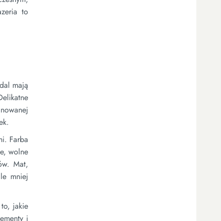
zeria to
dal mają
Delikatne
inowanej
ek.
mi. Farba
e, wolne
ów. Mat,
le mniej
to, jakie
lementy i