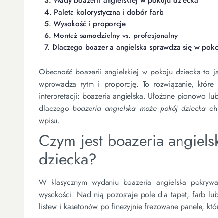
3.
Wady boazerii angielskiej w pokoju dziecka
4.
Paleta kolorystyczna i dobór farb
5.
Wysokość i proporcje
6.
Montaż samodzielny vs. profesjonalny
7.
Dlaczego boazeria angielska sprawdza się w poko
Obecność boazerii angielskiej w pokoju dziecka to jak
wprowadza rytm i proporcję. To rozwiązanie, które 
interpretacji: boazeria angielska. Ułożone pionowo l
dlaczego
boazeria angielska może pokój dziecka
chr
wpisu.
Czym jest boazeria angiels
dziecka?
W klasycznym wydaniu boazeria angielska pokrywa
wysokości. Nad nią pozostaje pole dla tapet, farb lu
listew i kasetonów po finezyjnie frezowane panele, kt