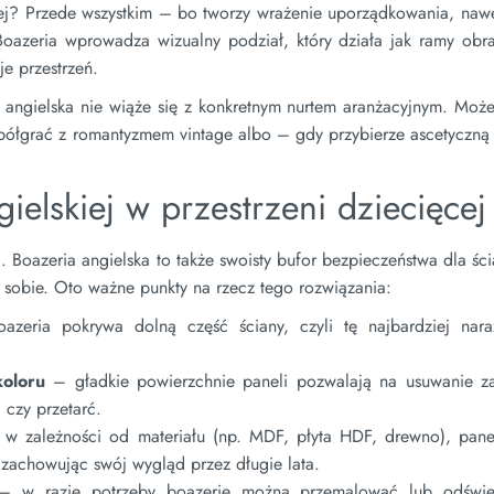
cej? Przede wszystkim – bo tworzy wrażenie uporządkowania, nawe
oazeria wprowadza wizualny podział, który działa jak ramy obra
e przestrzeń.
 angielska nie wiąże się z konkretnym nurtem aranżacyjnym. Może
półgrać z romantyzmem vintage albo – gdy przybierze ascetyczną
ielskiej w przestrzeni dziecięcej
. Boazeria angielska to także swoisty bufor bezpieczeństwa dla ści
sobie. Oto ważne punkty na rzecz tego rozwiązania:
zeria pokrywa dolną część ściany, czyli tę najbardziej nar
koloru
– gładkie powierzchnie paneli pozwalają na usuwanie z
 czy przetarć.
w zależności od materiału (np. MDF, płyta HDF, drewno), panel
, zachowując swój wygląd przez długie lata.
 w razie potrzeby boazerię można przemalować lub odświe