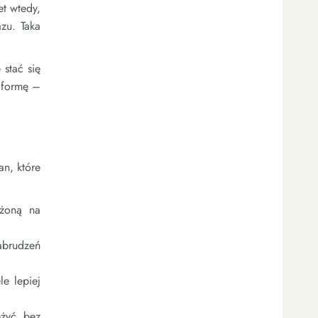
t wtedy,
zu. Taka
 stać się
 formę –
an, które
ażoną na
abrudzeń
e lepiej
żyć bez