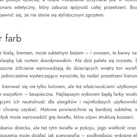
ns estetyczny, który zaburza spójność całej przestrzeni. Boa
ewnić się, że nie stanie się stylistycznym zgrzytem.
r farb
ę z bielą, kremem, może subtelnym beżem – i owszem, te barwy na
lasyką lub nurtem skandynawskim. Ale dziś paleta się rozrasta. 
ygaszone żółcienie wprowadzają do dziecięcych wnętrz ton wyraf
 jednocześnie wystarczająco wyraziste, by nadać przestrzeni kierun
 kierować się nie tylko kolorem, ale też właściwościami użytkowy
de wszystkim – bezpieczna. Najlepszym wyborem będą farby wodn
ącymi ich neutralność dla alergików i najmłodszych użytkownik
y chcemy uzyskać. Matowe powierzchnie są bardziej subtelne, a
łysk może wprowadzić grę światła, która ożywi strukturę boazerii.
nia dziecka, ale też rytm światła w pokoju, jego wielkość oraz 
 boazerią może działać jak scenografia – podkreślając wybrane e