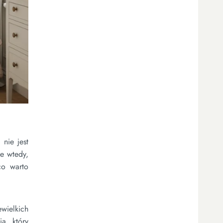
nie jest
e wtedy,
co warto
ewielkich
ia, który