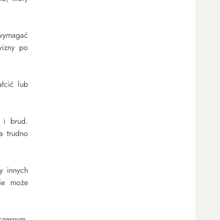
 wymagać
wizny po
łcić lub
 i brud.
a trudno
y innych
nie może
czesnym,