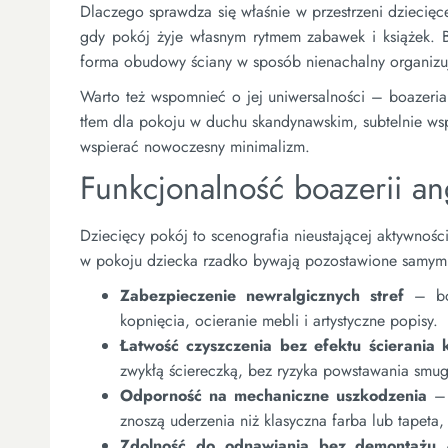
Dlaczego sprawdza się właśnie w przestrzeni dziecię
gdy pokój żyje własnym rytmem zabawek i książek. B
forma obudowy ściany w sposób nienachalny organizuj
Warto też wspomnieć o jej uniwersalności – boazeria
tłem dla pokoju w duchu skandynawskim, subtelnie ws
wspierać nowoczesny minimalizm.
Funkcjonalność boazerii ang
Dziecięcy pokój to scenografia nieustającej aktywności
w pokoju dziecka rzadko bywają pozostawione samym 
Zabezpieczenie newralgicznych stref
– boa
kopnięcia, ocieranie mebli i artystyczne popisy.
Łatwość czyszczenia bez efektu ścierania 
zwykłą ściereczką, bez ryzyka powstawania smug
Odporność na mechaniczne uszkodzenia
– 
znoszą uderzenia niż klasyczna farba lub tapeta
Zdolność do odnawiania bez demontażu
–