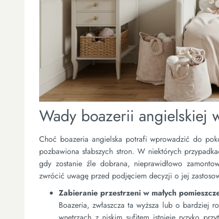
Wady boazerii angielskiej 
Choć boazeria angielska potrafi wprowadzić do pokoj
pozbawiona słabszych stron. W niektórych przypadk
gdy zostanie źle dobrana, nieprawidłowo zamontow
zwrócić uwagę przed podjęciem decyzji o jej zastoso
Zabieranie przestrzeni w małych pomieszcz
Boazeria, zwłaszcza ta wyższa lub o bardziej r
wnętrzach z niskim sufitem istnieje ryzyko prz