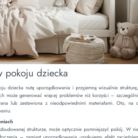
w pokoju dziecka
u dziecka nutę uporządkowania i przyjemną wizualnie strukturę, 
ach może generować więcej problemów niż korzyści – szczególni
ana lub zestawiona z nieodpowiednimi materiałami. Oto, na 
waniu:
eniach
ozbudowanej strukturze, może optycznie pomniejszyć pokój. W ni
ytłoczenia – zamiast uporządkowania uzyskujemy efekt zacieśnien