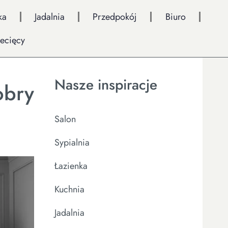
ka
Jadalnia
Przedpokój
Biuro
iecięcy
Nasze inspiracje
obry
Salon
Sypialnia
Łazienka
Kuchnia
Jadalnia