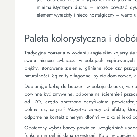
minimalistycznym duchu – może powstać dysona
element wyrazisty i nieco nostalgiczny – warto up
Paleta kolorystyczna i dobó
Tradycyjna boazeria w wydaniu angielskim kojarzy si
swoje miejsce, zwłaszcza w pokojach inspirowanych k
błękity, stonowane zielenie, gliniane róże czy prz
naturalności. Są na tyle łagodne, by nie dominować, a
Dobierając farbę do boazerii w pokoju dziecka, warto
powinna być zmywalna, odporna na ścieranie i prze
od LZO, często opatrzone certyfikatami potwierdzaj
półmat czy satyna? Wszystko zależy od efektu, któr
odporne na kontakt z małymi dłońmi — z kolei lekki po
Ostateczny wybór barwy powinien uwzględniać upodoba
funkcje ma pełnić dana przestrzeń. Kolor w duecie z