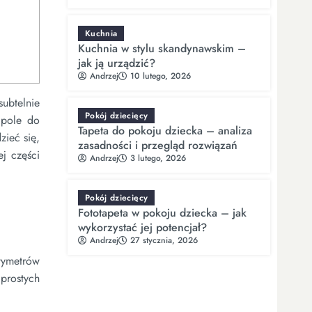
Kuchnia
Kuchnia w stylu skandynawskim –
jak ją urządzić?
Andrzej
10 lutego, 2026
subtelnie
Pokój dziecięcy
pole do
Tapeta do pokoju dziecka – analiza
zieć się,
zasadności i przegląd rozwiązań
j części
Andrzej
3 lutego, 2026
Pokój dziecięcy
Fototapeta w pokoju dziecka – jak
wykorzystać jej potencjał?
Andrzej
27 stycznia, 2026
tymetrów
 prostych