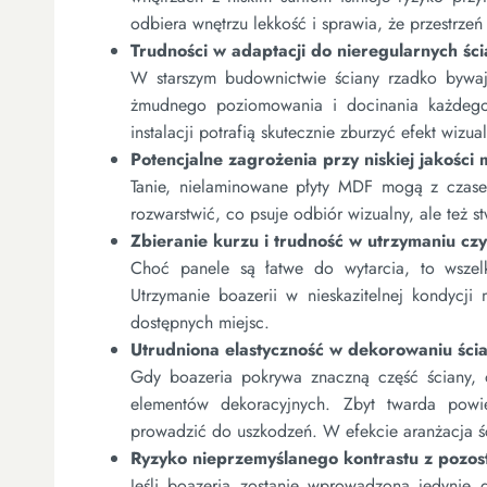
odbiera wnętrzu lekkość i sprawia, że przestrzeń
Trudności w adaptacji do nieregularnych ści
W starszym budownictwie ściany rzadko bywa
żmudnego poziomowania i docinania każdego
instalacji potrafią skutecznie zburzyć efekt wiz
Potencjalne zagrożenia przy niskiej jakości 
Tanie, nielaminowane płyty MDF mogą z czasem
rozwarstwić, co psuje odbiór wizualny, ale też 
Zbieranie kurzu i trudność w utrzymaniu czy
Choć panele są łatwe do wytarcia, to wszelki
Utrzymanie boazerii w nieskazitelnej kondycj
dostępnych miejsc.
Utrudniona elastyczność w dekorowaniu ści
Gdy boazeria pokrywa znaczną część ściany, o
elementów dekoracyjnych. Zbyt twarda powi
prowadzić do uszkodzeń. W efekcie aranżacja 
Ryzyko nieprzemyślanego kontrastu z pozo
Jeśli boazeria zostanie wprowadzona jedynie 