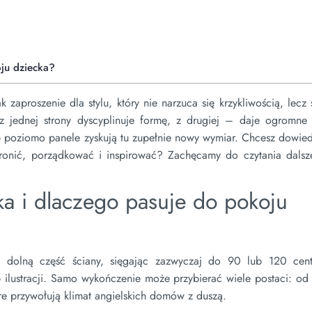
ju dziecka?
 zaproszenie dla stylu, który nie narzuca się krzykliwością, lecz 
z jednej strony dyscyplinuje formę, z drugiej
–
daje ogromne 
ub poziomo panele zyskują tu zupełnie nowy wymiar. Chcesz dowied
onić, porządkować i inspirować? Zachęcamy do czytania dalsze
ka i dlaczego pasuje do pokoju
 dolną część ściany, sięgając zazwyczaj do 90 lub 120 cen
b ilustracji. Samo wykończenie może przybierać wiele postaci: od
óre przywołują klimat angielskich domów z duszą.