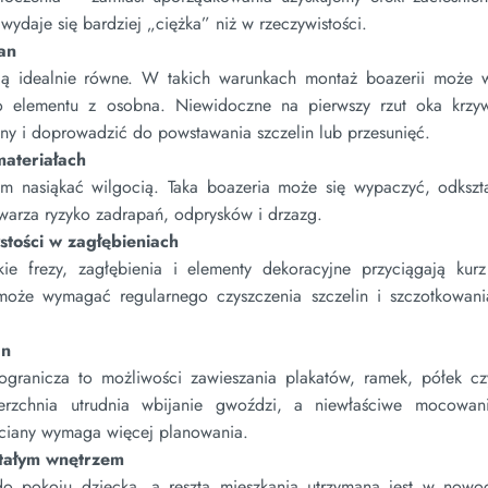
 wydaje się bardziej „ciężka” niż w rzeczywistości.
an
ją idealnie równe. W takich warunkach montaż boazerii może
 elementu z osobna. Niewidoczne na pierwszy rzut oka krzy
ualny i doprowadzić do powstawania szczelin lub przesunięć.
materiałach
 nasiąkać wilgocią. Taka boazeria może się wypaczyć, odkszta
stwarza ryzyko zadrapań, odprysków i drzazg.
stości w zagłębieniach
e frezy, zagłębienia i elementy dekoracyjne przyciągają kurz
i może wymagać regularnego czyszczenia szczelin i szczotkowani
an
granicza to możliwości zawieszania plakatów, ramek, półek cz
erzchnia utrudnia wbijanie gwoździ, a niewłaściwe mocowa
ściany wymaga więcej planowania.
stałym wnętrzem
do pokoju dziecka, a reszta mieszkania utrzymana jest w nowo