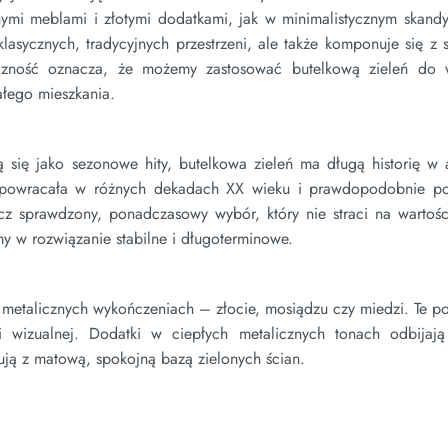
nymi meblami i złotymi dodatkami, jak w minimalistycznym skand
lasycznych, tradycyjnych przestrzeni, ale także komponuje się z
styczność oznacza, że możemy zastosować butelkową zieleń do 
ałego mieszkania.
 się jako sezonowe hity, butelkowa zieleń ma długą historię w a
 powracała w różnych dekadach XX wieku i prawdopodobnie po
ecz sprawdzony, ponadczasowy wybór, który nie straci na wartośc
my w rozwiązanie stabilne i długoterminowe.
 metalicznych wykończeniach – złocie, mosiądzu czy miedzi. Te p
i wizualnej. Dodatki w ciepłych metalicznych tonach odbijają 
ują z matową, spokojną bazą zielonych ścian.