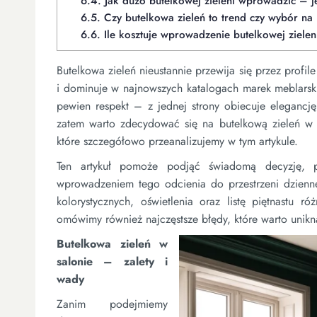
6.4.
Jak dużo butelkowej zieleni wprowadzić – j
6.5.
Czy butelkowa zieleń to trend czy wybór na 
6.6.
Ile kosztuje wprowadzenie butelkowej zielen
Butelkowa zieleń nieustannie przewija się przez profile
i dominuje w najnowszych katalogach marek meblarski
pewien respekt – z jednej strony obiecuje elegancję
zatem warto zdecydować się na butelkową zieleń w 
które szczegółowo przeanalizujemy w tym artykule.
Ten artykuł pomoże podjąć świadomą decyzję, p
wprowadzeniem tego odcienia do przestrzeni dzienne
kolorystycznych, oświetlenia oraz listę piętnastu 
omówimy również najczęstsze błędy, które warto unikną
Butelkowa zieleń w
salonie – zalety i
wady
Zanim podejmiemy