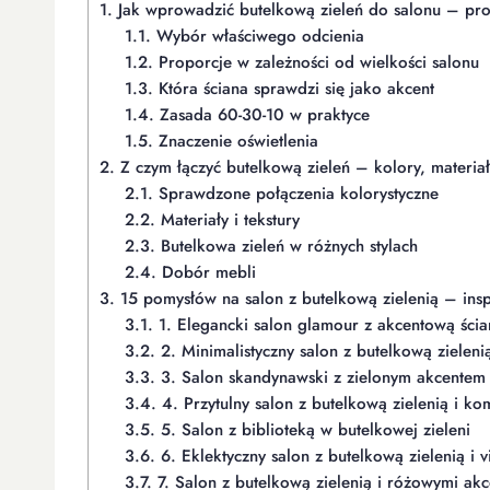
1.
Jak wprowadzić butelkową zieleń do salonu – prop
1.1.
Wybór właściwego odcienia
1.2.
Proporcje w zależności od wielkości salonu
1.3.
Która ściana sprawdzi się jako akcent
1.4.
Zasada 60-30-10 w praktyce
1.5.
Znaczenie oświetlenia
2.
Z czym łączyć butelkową zieleń – kolory, materiały
2.1.
Sprawdzone połączenia kolorystyczne
2.2.
Materiały i tekstury
2.3.
Butelkowa zieleń w różnych stylach
2.4.
Dobór mebli
3.
15 pomysłów na salon z butelkową zielenią – insp
3.1.
1. Elegancki salon glamour z akcentową ścia
3.2.
2. Minimalistyczny salon z butelkową zieleni
3.3.
3. Salon skandynawski z zielonym akcentem i
3.4.
4. Przytulny salon z butelkową zielenią i k
3.5.
5. Salon z biblioteką w butelkowej zieleni
3.6.
6. Eklektyczny salon z butelkową zielenią i 
3.7.
7. Salon z butelkową zielenią i różowymi ak