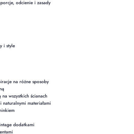
orcje, odcienie i zasady
 i style
iracje na różne sposoby
ną
ą na wszystkich ścianach
 naturalnymi materiałami
ominkiem
vintage dodatkami
centami