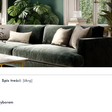
Spis treści:
[
Ukryj
]
 wyborem