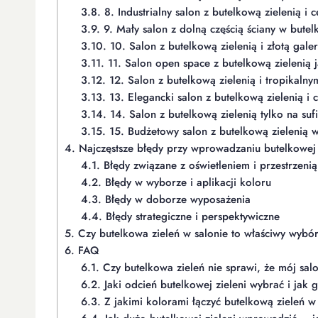
3.8.
8. Industrialny salon z butelkową zielenią i c
3.9.
9. Mały salon z dolną częścią ściany w butelk
3.10.
10. Salon z butelkową zielenią i złotą galer
3.11.
11. Salon open space z butelkową zielenią 
3.12.
12. Salon z butelkową zielenią i tropikalnym
3.13.
13. Elegancki salon z butelkową zielenią i 
3.14.
14. Salon z butelkową zielenią tylko na sufi
3.15.
15. Budżetowy salon z butelkową zielenią w 
4.
Najczęstsze błędy przy wprowadzaniu butelkowej 
4.1.
Błędy związane z oświetleniem i przestrzenią
4.2.
Błędy w wyborze i aplikacji koloru
4.3.
Błędy w doborze wyposażenia
4.4.
Błędy strategiczne i perspektywiczne
5.
Czy butelkowa zieleń w salonie to właściwy wybó
6.
FAQ
6.1.
Czy butelkowa zieleń nie sprawi, że mój sal
6.2.
Jaki odcień butelkowej zieleni wybrać i jak 
6.3.
Z jakimi kolorami łączyć butelkową zieleń w