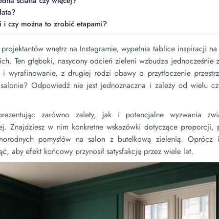
edna ściana czy więcej?
lata?
i i czy można to zrobić etapami?
 projektantów wnętrz na Instagramie, wypełnia tablice inspiracji na 
ch. Ten głęboki, nasycony odcień zieleni wzbudza jednocześnie z
 i wyrafinowanie, z drugiej rodzi obawy o przytłoczenie przestr
salonie? Odpowiedź nie jest jednoznaczna i zależy od wielu cz
rezentując zarówno zalety, jak i potencjalne wyzwania zw
j. Znajdziesz w nim konkretne wskazówki dotyczące proporcji, 
różnorodnych pomysłów na salon z butelkową zielenią. Oprócz in
ć, aby efekt końcowy przynosił satysfakcję przez wiele lat.