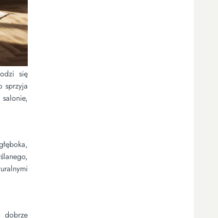
odzi się
 sprzyja
 salonie,
 głęboka,
yślanego,
uralnymi
e dobrze