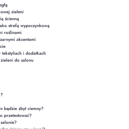
egłą
owej zieleni
ią ścienną
jako strefą wypoczynkową
i roślinami
czarnymi akcentami
cie
tekstyliach i dodatkach
zieleni do salonu
r?
on będzie zbyt ciemny?
go przetestować?
 salonie?