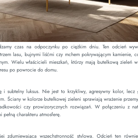
ędzamy czas na odpoczynku po ciężkim dniu. Ten odcień wyw
ętrzem lasu, bujnymi liśćmi czy mchem pokrywającym kamienie, co
nym. Wielu właścicieli mieszkań, którzy mają butelkową zieleń w
tresu po powrocie do domu.
i subtelny luksus. Nie jest to krzykliwy, agresywny kolor, lecz
m. Ściany w kolorze butelkowej zieleni sprawiają wrażenie przem
padkowości czy prowizorycznych rozwiązań. W połączeniu z nat
ni pełną charakteru atmosferę.
t jej zdumiewająca wszechstronność stylowa. Odcień ten równi