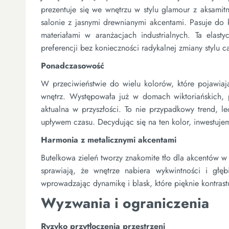
prezentuje się we wnętrzu w stylu glamour z aksamit
salonie z jasnymi drewnianymi akcentami. Pasuje do k
materiałami w aranżacjach industrialnych. Ta ela
preferencji bez konieczności radykalnej zmiany stylu c
Ponadczasowość
W przeciwieństwie do wielu kolorów, które pojawiają
wnętrz. Występowała już w domach wiktoriańskich,
aktualna w przyszłości. To nie przypadkowy trend, l
upływem czasu. Decydując się na ten kolor, inwestuje
Harmonia z metalicznymi akcentami
Butelkowa zieleń tworzy znakomite tło dla akcentów w
sprawiają, że wnętrze nabiera wykwintności i głęb
wprowadzając dynamikę i blask, które pięknie kontrast
Wyzwania i ograniczenia
Ryzyko przytłoczenia przestrzeni