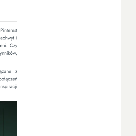
Pinterest
achwyt i
zeni. Czy
ynników,
iązane z
połączeń
spiracji