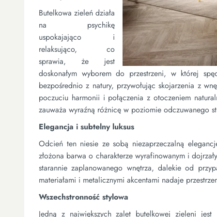
Butelkowa zieleń działa
na psychikę
uspokajająco i
relaksująco, co
sprawia, że jest
doskonałym wyborem do przestrzeni, w której sp
bezpośrednio z natury, przywołując skojarzenia z wn
poczuciu harmonii i połączenia z otoczeniem natural
zauważa wyraźną różnicę w poziomie odczuwanego s
Elegancja i subtelny luksus
Odcień ten niesie ze sobą niezaprzeczalną elegancję 
złożona barwa o charakterze wyrafinowanym i dojrzały
starannie zaplanowanego wnętrza, dalekie od przy
materiałami i metalicznymi akcentami nadaje przestrze
Wszechstronność stylowa
Jedną z największych zalet butelkowej zieleni jes