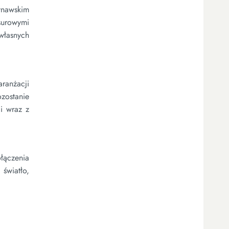
ynawskim
 surowymi
własnych
ranżacji
zostanie
i wraz z
ołączenia
światło,