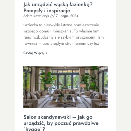
Jak urządzić wąską łazienkę?
Pomysły i inspiracje
Adam Kowalczyk
7 lutego, 2024
Łazienka to niezwykle istotne pomieszczenie
każdego domu i mieszkania. To właśnie tam
rano rozbudzamy się szybkim prysznicem, tam
również – pod ciepłym strumieniem czy też
Czytaj Więcej »
Salon skandynawski – jak go
urządzić, by poczuć prawdziwe
`hygge`?